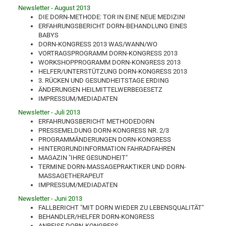
Newsletter - August 2013
DIE DORN-METHODE: TOR IN EINE NEUE MEDIZIN!
ERFAHRUNGSBERICHT DORN-BEHANDLUNG EINES
BABYS
DORN-KONGRESS 2013 WAS/WANN/WO
VORTRAGSPROGRAMM DORN-KONGRESS 2013
WORKSHOPPROGRAMM DORN-KONGRESS 2013
HELFER/UNTERSTÜTZUNG DORN-KONGRESS 2013
3. RÜCKEN UND GESUNDHEITSTAGE ERDING
ÄNDERUNGEN HEILMITTELWERBEGESETZ
IMPRESSUM/MEDIADATEN
Newsletter - Juli 2013
ERFAHRUNGSBERICHT METHODEDORN
PRESSEMELDUNG DORN-KONGRESS NR. 2/3
PROGRAMMÄNDERUNGEN DORN-KONGRESS
HINTERGRUNDINFORMATION FAHRADFAHREN
MAGAZIN "IHRE GESUNDHEIT"
TERMINE DORN-MASSAGEPRAKTIKER UND DORN-
MASSAGETHERAPEUT
IMPRESSUM/MEDIADATEN
Newsletter - Juni 2013
FALLBERICHT "MIT DORN WIEDER ZU LEBENSQUALITÄT"
BEHANDLER/HELFER DORN-KONGRESS
ANREISE DORN-KONGRESS