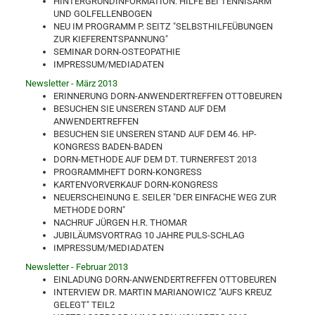
HINTERGRUNDINFORMATION: HILFE BEI TENNISARM
UND GOLFELLENBOGEN
NEU IM PROGRAMM P. SEITZ "SELBSTHILFEÜBUNGEN
ZUR KIEFERENTSPANNUNG"
SEMINAR DORN-OSTEOPATHIE
IMPRESSUM/MEDIADATEN
Newsletter - März 2013
ERINNERUNG DORN-ANWENDERTREFFEN OTTOBEUREN
BESUCHEN SIE UNSEREN STAND AUF DEM
ANWENDERTREFFEN
BESUCHEN SIE UNSEREN STAND AUF DEM 46. HP-
KONGRESS BADEN-BADEN
DORN-METHODE AUF DEM DT. TURNERFEST 2013
PROGRAMMHEFT DORN-KONGRESS
KARTENVORVERKAUF DORN-KONGRESS
NEUERSCHEINUNG E. SEILER "DER EINFACHE WEG ZUR
METHODE DORN"
NACHRUF JÜRGEN H.R. THOMAR
JUBILÄUMSVORTRAG 10 JAHRE PULS-SCHLAG
IMPRESSUM/MEDIADATEN
Newsletter - Februar 2013
EINLADUNG DORN-ANWENDERTREFFEN OTTOBEUREN
INTERVIEW DR. MARTIN MARIANOWICZ "AUFS KREUZ
GELEGT" TEIL2