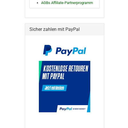
AGBs Affiliate-Partnerprogramm
Sicher zahlen mit PayPal