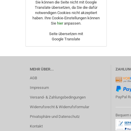
Sie können die Seite nicht mit Google
Translate übersetzen, da Sie die dafür
notwendigen Cookies nicht akzeptiert
haben. Ihre Cookie-Einstellungen können
Sie
hier
anpassen.
Seite übersetzen mit
Google Translate
MEHR ÜBER...
ZAHLUN
AGB
Impressum
PayPal R
Versand- & Zahlungsbedingungen
Widerrufsrecht & Widerrufsformular
Bequem u
Privatsphäre und Datenschutz
Kontakt