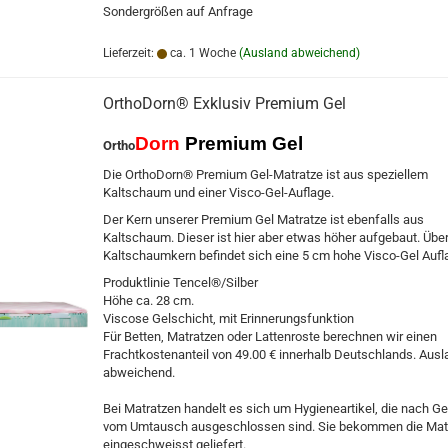
Sondergrößen auf Anfrage
Lieferzeit:
ca. 1 Woche
(Ausland abweichend)
OrthoDorn® Exklusiv Premium Gel
Dorn
Premium Gel
Ortho
Die OrthoDorn® Premium Gel-Matratze ist aus speziellem
Kaltschaum und einer Visco-Gel-Auflage.
Der Kern unserer Premium Gel Matratze ist ebenfalls aus
Kaltschaum. Dieser ist hier aber etwas höher aufgebaut. Übe
Kaltschaumkern befindet sich eine 5 cm hohe Visco-Gel Aufl
Produktlinie Tencel®/Silber
Höhe ca. 28 cm.
Viscose Gelschicht, mit Erinnerungsfunktion
Für Betten, Matratzen oder Lattenroste berechnen wir einen
Frachtkostenanteil von 49.00 € innerhalb Deutschlands. Ausl
abweichend.
Bei Matratzen handelt es sich um Hygieneartikel, die nach G
vom Umtausch ausgeschlossen sind. Sie bekommen die Mat
eingeschweisst geliefert.