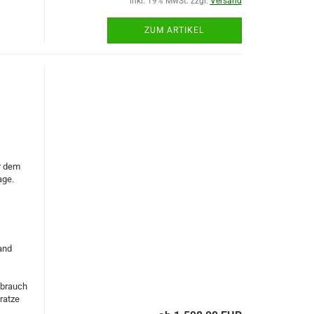
inkl. 19% MwSt. zzgl.
Versand
ZUM ARTIKEL
r dem
age.
and
ebrauch
ratze