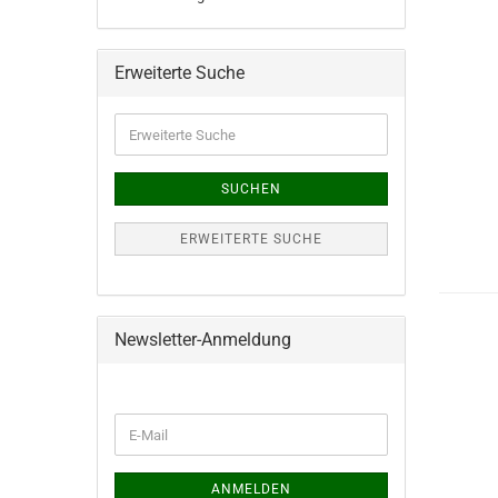
Erweiterte Suche
Erweiterte
Suche
SUCHEN
ERWEITERTE SUCHE
Newsletter-Anmeldung
WEITER
E-
ZUR
Mail
NEWSLETTER-
ANMELDUNG
ANMELDEN