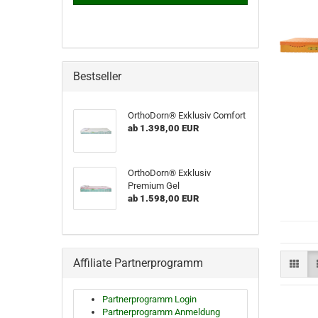
Bestseller
OrthoDorn® Exklusiv Comfort
ab 1.398,00 EUR
OrthoDorn® Exklusiv
Premium Gel
ab 1.598,00 EUR
Affiliate Partnerprogramm
Partnerprogramm Login
Partnerprogramm Anmeldung