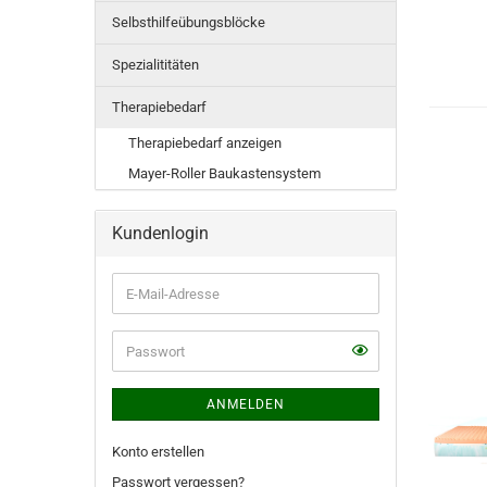
Selbsthilfeübungsblöcke
Spezialititäten
Therapiebedarf
Therapiebedarf anzeigen
Mayer-Roller Baukastensystem
Kundenlogin
E-
Mail-
Adresse
ANMELDEN
Konto erstellen
Passwort vergessen?