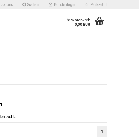
ber uns
Suchen
Kundenlogin
Merkzettel
Ihr Warenkorb
0,00 EUR
n
en Schlaf....
1