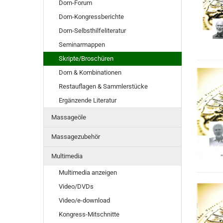
Dorn-Forum
Dorn-Kongressberichte
Dorn-Selbsthilfeliteratur
Seminarmappen
Skripte/Broschüren
Dorn & Kombinationen
Restauflagen & Sammlerstücke
Ergänzende Literatur
Massageöle
Massagezubehör
Multimedia
Multimedia anzeigen
Video/DVDs
Video/e-download
Kongress-Mitschnitte