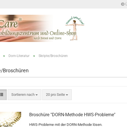
Ü
»
»
Dorn-Literatur
Skripte/Broschüren
e/Broschüren
Sortieren nach
pro Seite
Sortieren nach
20 pro Seite
Broschüre "DORN-Methode HWS-Probleme"
HWS-Probleme mit der DORN-Methode lösen.