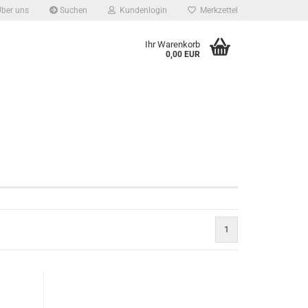
ber uns
Suchen
Kundenlogin
Merkzettel
Ihr Warenkorb
0,00 EUR
1