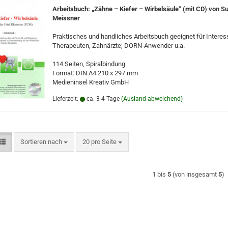
Arbeitsbuch: „Zähne – Kiefer – Wirbelsäule“ (mit CD) von S
Meissner
Praktisches und handliches Arbeitsbuch geeignet für Interess
Therapeuten, Zahnärzte; DORN-Anwender u.a.
114 Seiten, Spiralbindung
Format: DIN A4 210 x 297 mm
Medieninsel Kreativ GmbH
Lieferzeit:
ca. 3-4 Tage
(Ausland abweichend)
Sortieren nach
pro Seite
Sortieren nach
20 pro Seite
1
bis
5
(von insgesamt
5
)