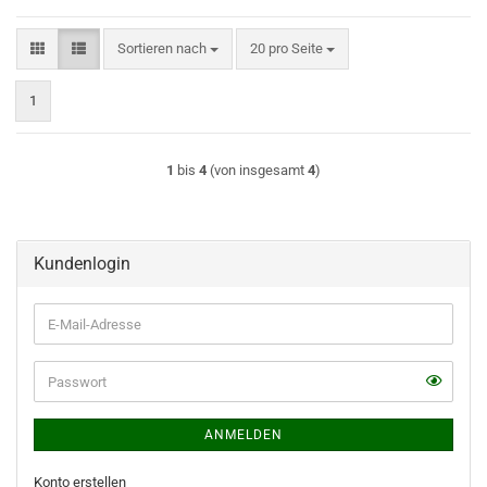
Sortieren nach
pro Seite
Sortieren nach
20 pro Seite
1
1
bis
4
(von insgesamt
4
)
Kundenlogin
E-
Mail-
Adresse
ANMELDEN
Konto erstellen