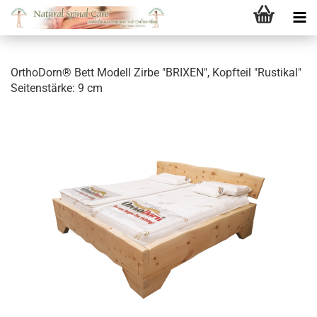
OrthoDorn® Bett Modell Zirbe "BRIXEN", Kopfteil "Rustikal"
Seitenstärke: 9 cm