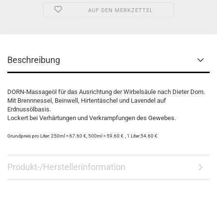
AUF DEN MERKZETTEL
Beschreibung
DORN-Massageöl für das Ausrichtung der Wirbelsäule nach Dieter Dorn.
Mit Brennnessel, Beinwell, Hirtentäschel und Lavendel auf
Erdnussölbasis.
Lockert bei Verhärtungen und Verkrampfungen des Gewebes.
Grundpreis pro Liter:
250ml = 67.60 €,
500ml = 59.60 €
, 1 Liter 54.60 €
Produkt-/Herstellerinformation